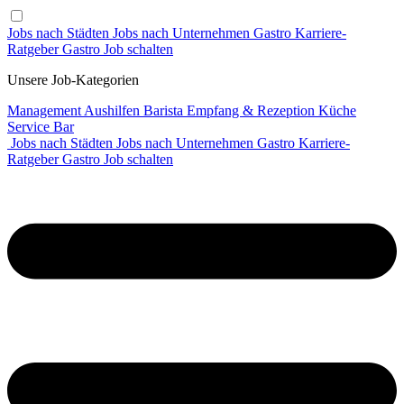
Jobs nach Städten
Jobs nach Unternehmen
Gastro Karriere-
Ratgeber
Gastro Job schalten
Unsere Job-Kategorien
Management
Aushilfen
Barista
Empfang & Rezeption
Küche
Service
Bar
Jobs nach Städten
Jobs nach Unternehmen
Gastro Karriere-
Ratgeber
Gastro Job schalten